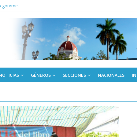
o gourmet
tes en Panamá condenan injerencia EEUU en zona franca
kota del Norte rechazan hostilidad de EE.UU. vs Cuba
los a todos juntos”: Lula desafía a Rubio a hacer campaña por Bolso
cuador y Argentina se reunirán en Quito
NOTICIAS
GÉNEROS
SECCIONES
NACIONALES
I