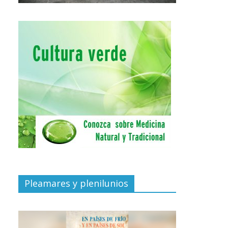
Pleamares y plenilunios