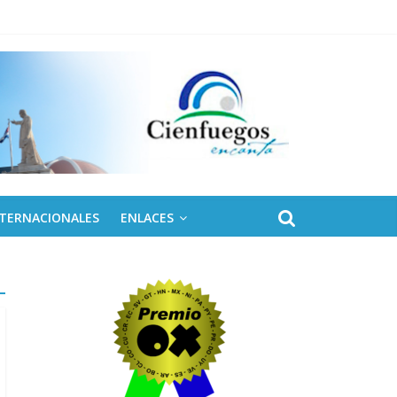
naro
NTERNACIONALES
ENLACES