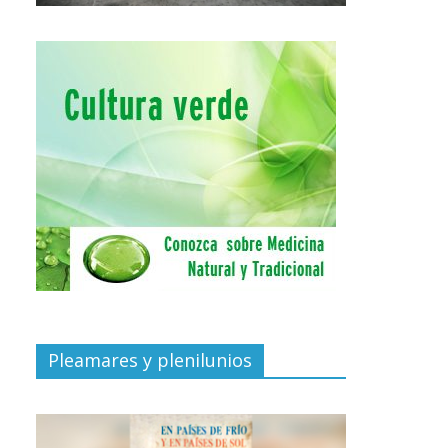
Pleamares y plenilunios