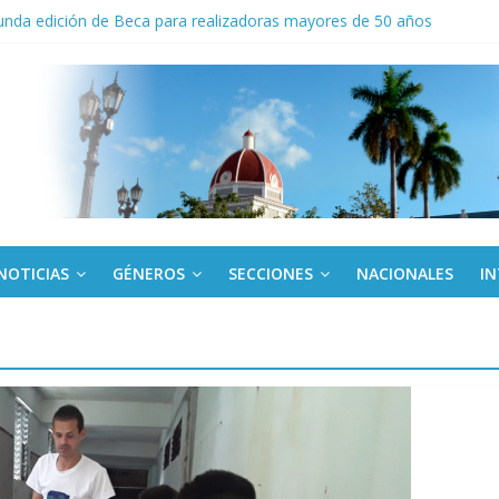
nda edición de Beca para realizadoras mayores de 50 años
o gourmet
 militar activo para jóvenes en Cienfuegos
de la Amistad al activista Donald Dutherland
NOTICIAS
GÉNEROS
SECCIONES
NACIONALES
I