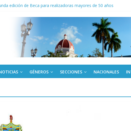
nda edición de Beca para realizadoras mayores de 50 años
o gourmet
 militar activo para jóvenes en Cienfuegos
de la Amistad al activista Donald Dutherland
NOTICIAS
GÉNEROS
SECCIONES
NACIONALES
I