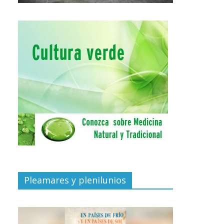
Pleamares y plenilunios