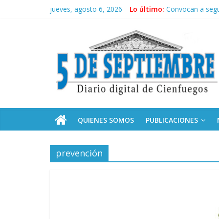
Saltar
jueves, agosto 6, 2026
Lo último:
Convocan a segu
al
Neo-macartism
contenido
5
Culmina servicio
Otorgan Medalla 
Es de nosotros
Septiembre
Diario
digital
de
QUIENES SOMOS
PUBLICACIONES
Cienfuegos,
Cuba
prevención