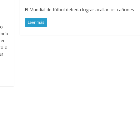
El Mundial de fútbol debería lograr acallar los cañones
Leer más
ño
bría
sen
to o
us