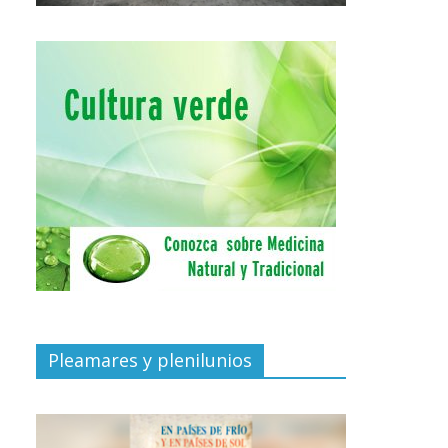
Pleamares y plenilunios