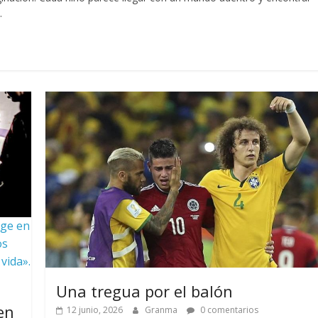
.
ige en
os
vida».
Una tregua por el balón
en
12 junio, 2026
Granma
0 comentarios