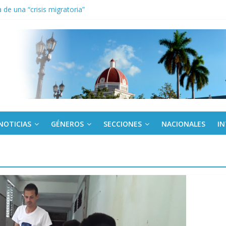
de una “crisis migratoria”
anel Empresa Eléctrica de La Habana y otras instalaciones
el Libro y el legado editorial cubano
iantes cubanos en certamen de ballet en Sudáfrica
 ICAIC, para los niños trabajamos
NOTICIAS
GÉNEROS
SECCIONES
NACIONALES
I