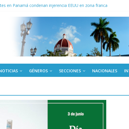
tes en Panamá condenan injerencia EEUU en zona franca
a: cien años, cien escuelas
Canel a brigada cubana que asistió en Venezuela
de rescate en escuela con desplome parcial en Cuba
ora cubana amante de la Estomatología, dice NO al bloqueo
NOTICIAS
GÉNEROS
SECCIONES
NACIONALES
I