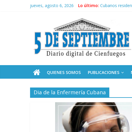
Saltar
jueves, agosto 6, 2026
Lo último:
Cubanos residen
al
Operación Cuba V
contenido
5
Condecoró Díaz-
Siguen labores 
Asela, una doct
Septiembre
Diario
digital
de
QUIENES SOMOS
PUBLICACIONES
Cienfuegos,
Cuba
Dia de la Enfermería Cubana