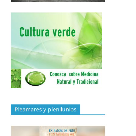
Pleamares y plenilunios