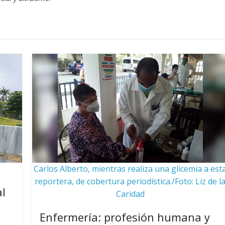
Carlos Alberto, mientras realiza una glicemia a est
reportera, de cobertura periodística./Foto: Liz de l
l
Caridad
Enfermería: profesión humana y