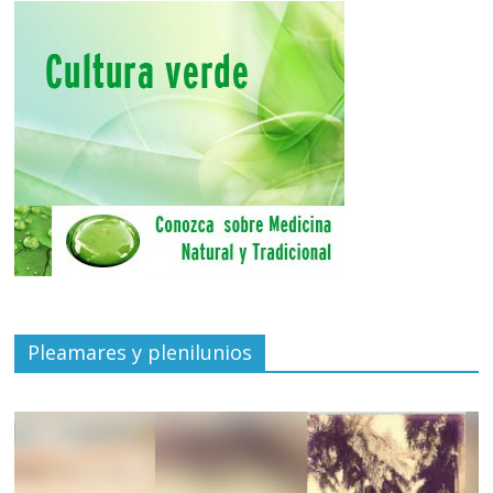
Pleamares y plenilunios