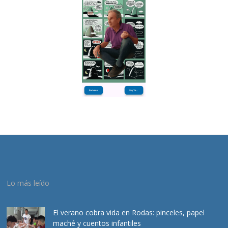
Lo más leído
El verano cobra vida en Rodas: pinceles, papel
maché y cuentos infantiles