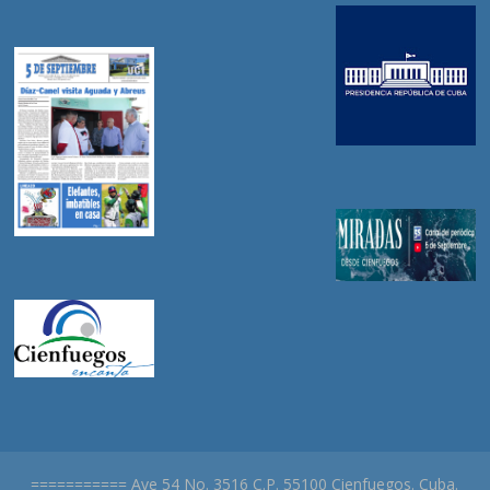
=========== Ave 54 No. 3516 C.P. 55100 Cienfuegos. Cuba.