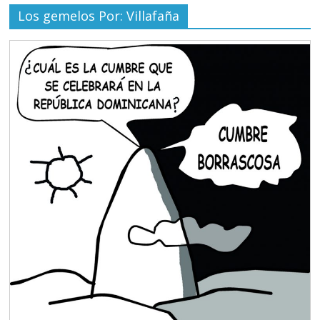
Los gemelos Por: Villafaña