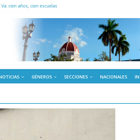
Va: cien años, cien escuelas
a edición semanal en PDF del 7 de agosto
or todos (+ Multimedia)
: En imágenes la prensa cubana rinde tributo al Comandante (+ Fotos)
fronteras: brigada chilena viaja a Cuba con donativos por el centenario
NOTICIAS
GÉNEROS
SECCIONES
NACIONALES
I