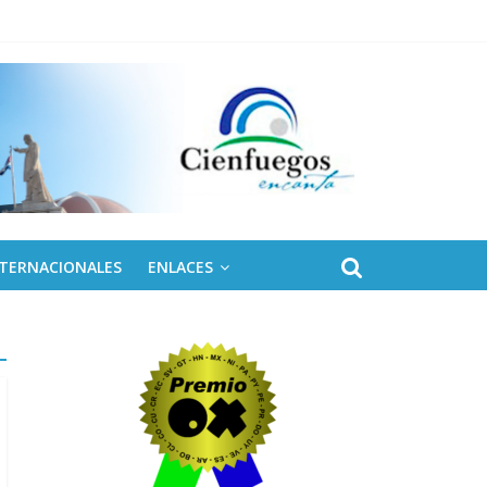
 de Fidel
NTERNACIONALES
ENLACES