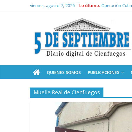
Saltar
viernes, agosto 7, 2026
Lo último:
Operación Cuba 
al
Conozca nuestr
contenido
5
Por ti, Fidel; p
“Junto a Fidel”
Solidaridad sin 
Septiembre
Diario
digital
de
QUIENES SOMOS
PUBLICACIONES
Cienfuegos,
Cuba
Muelle Real de Cienfuegos