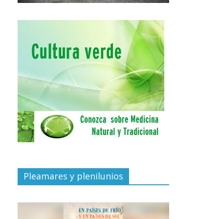
Pleamares y plenilunios