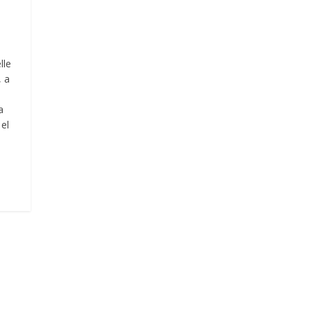
lle
, a
a
el