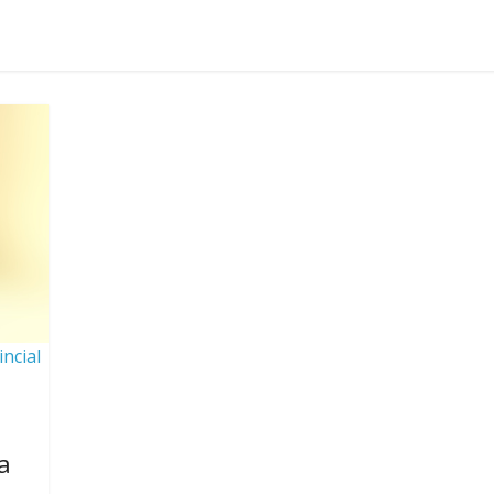
ncial
a