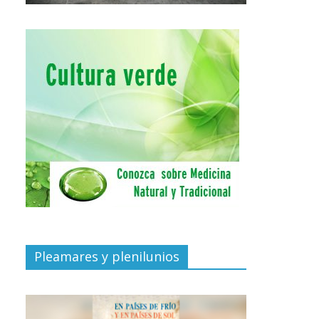
Pleamares y plenilunios