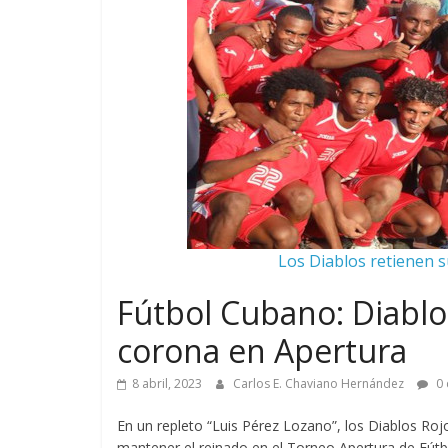
Los Diablos retienen s
Fútbol Cubano: Diablo
corona en Apertura
8 abril, 2023
Carlos E. Chaviano Hernández
0 
En un repleto “Luis Pérez Lozano”, los Diablos Roj
mantener el reinado en el Torneo Apertura de Fútb