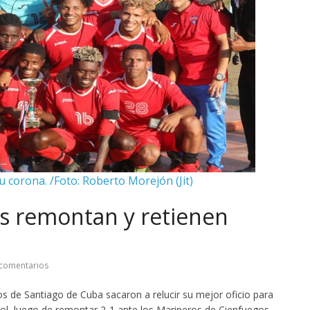
u corona. /Foto: Roberto Morejón (Jit)
s remontan y retienen
comentarios
os de Santiago de Cuba sacaron a relucir su mejor oficio para
ol, luego de remontar 2-1 ante los Marineros de Cienfuegos