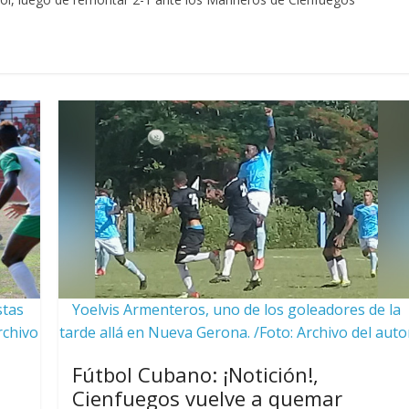
stas
Yoelvis Armenteros, uno de los goleadores de la
rchivo
tarde allá en Nueva Gerona. /Foto: Archivo del auto
Fútbol Cubano: ¡Notición!,
Cienfuegos vuelve a quemar