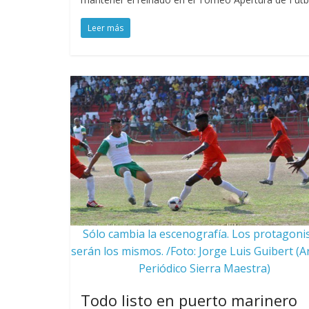
Leer más
Sólo cambia la escenografía. Los protagoni
serán los mismos. /Foto: Jorge Luis Guibert (A
Periódico Sierra Maestra)
Todo listo en puerto marinero