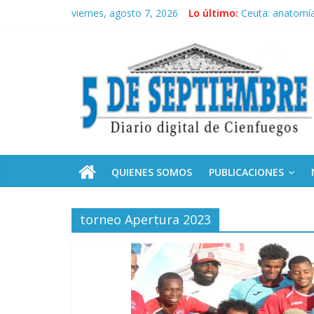
Saltar
viernes, agosto 7, 2026
Lo último:
Ceuta: anatomía 
al
Recorrió Díaz-C
contenido
5
Fidel, la Feria d
Premian a estud
Plan vacacional
Septiembre
Diario
digital
de
QUIENES SOMOS
PUBLICACIONES
Cienfuegos,
Cuba
torneo Apertura 2023