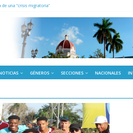
de una “crisis migratoria”
anel Empresa Eléctrica de La Habana y otras instalaciones
el Libro y el legado editorial cubano
iantes cubanos en certamen de ballet en Sudáfrica
 ICAIC, para los niños trabajamos
NOTICIAS
GÉNEROS
SECCIONES
NACIONALES
I