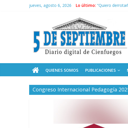
Saltar
jueves, agosto 6, 2026
Lo último:
“Quiero derrotar
al
Siguen labores 
contenido
5
Asela, una doct
Cubanos residen
Sindicatos en Da
Septiembre
Diario
digital
de
QUIENES SOMOS
PUBLICACIONES
Cienfuegos,
Cuba
Congreso Internacional Pedagogía 202