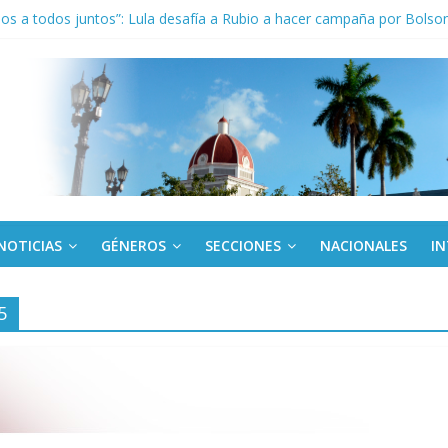
los a todos juntos”: Lula desafía a Rubio a hacer campaña por Bolso
de rescate en escuela con desplome parcial en Cuba
ora cubana amante de la Estomatología, dice NO al bloqueo
tes en Panamá condenan injerencia EEUU en zona franca
kota del Norte rechazan hostilidad de EE.UU. vs Cuba
NOTICIAS
GÉNEROS
SECCIONES
NACIONALES
I
5