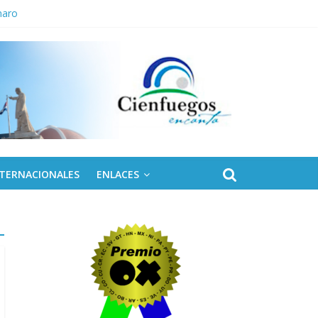
naro
NTERNACIONALES
ENLACES