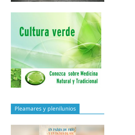
Pleamares y plenilunios