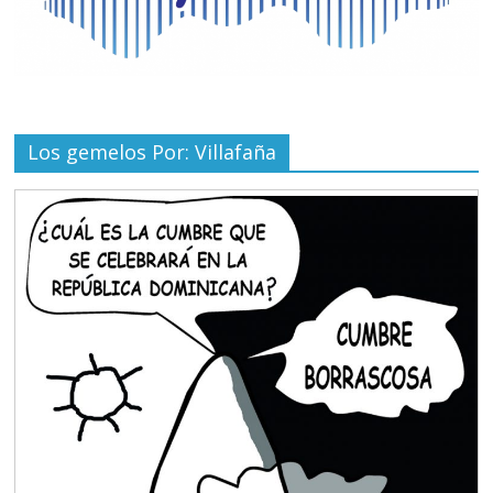
Los gemelos Por: Villafaña