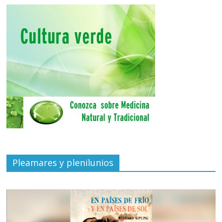
Pleamares y plenilunios