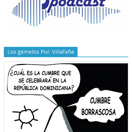
Los gemelos Por: Villafaña