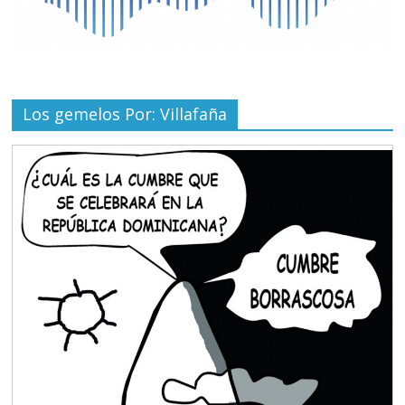
Los gemelos Por: Villafaña