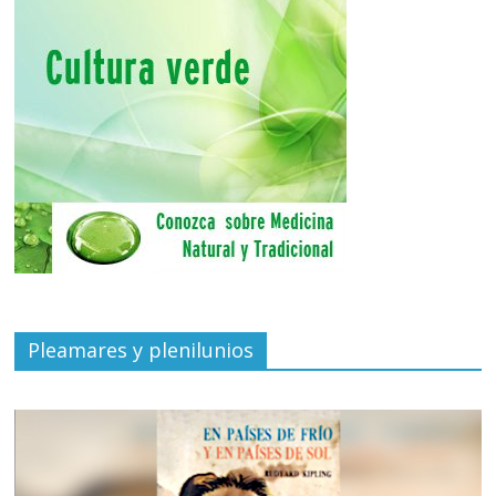
Pleamares y plenilunios