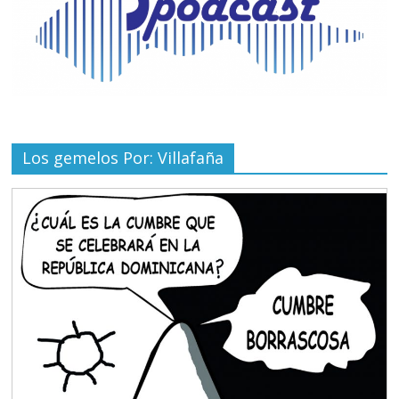
Los gemelos Por: Villafaña