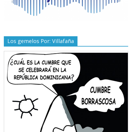
Los gemelos Por: Villafaña