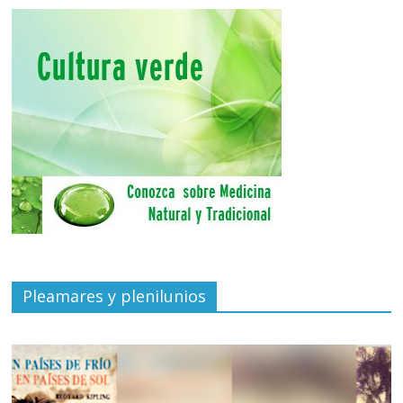
Pleamares y plenilunios