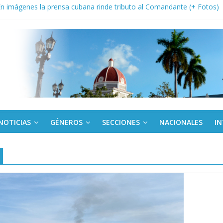
: En imágenes la prensa cubana rinde tributo al Comandante (+ Fotos)
fronteras: brigada chilena viaja a Cuba con donativos por el centenario
Va: cien años, cien escuelas
a edición semanal en PDF del 7 de agosto
or todos (+ Multimedia)
NOTICIAS
GÉNEROS
SECCIONES
NACIONALES
I