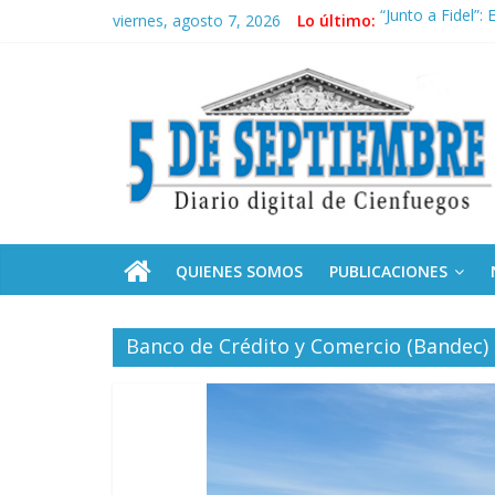
Saltar
viernes, agosto 7, 2026
Lo último:
“Junto a Fidel”
al
Solidaridad sin 
contenido
5
Operación Cuba 
Conozca nuestr
Por ti, Fidel; p
Septiembre
Diario
digital
de
QUIENES SOMOS
PUBLICACIONES
Cienfuegos,
Cuba
Banco de Crédito y Comercio (Bandec)