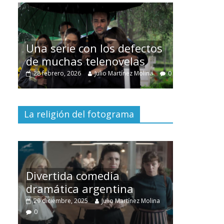
Cuento 
intercla
Una serie con los defectos
burgues
de muchas telenovelas
30 diciembr
0
28 febrero, 2026
Julio Martínez Molina
0
0
La religión del fotograma
Divertida comedia
dramática argentina
Cine ma
no
29 diciembre, 2025
Julio Martínez Molina
28 diciembr
0
0
0