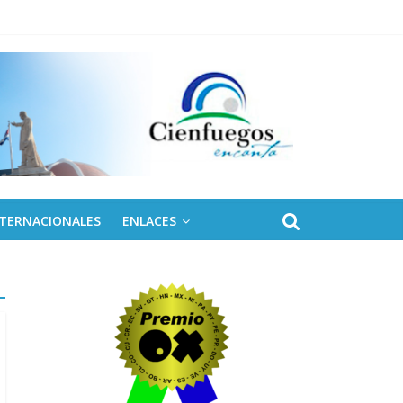
 de Fidel
NTERNACIONALES
ENLACES