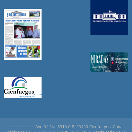
=========== Ave 54 No. 3516 C.P. 55100 Cienfuegos. Cuba.