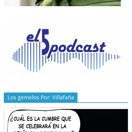
Los gemelos Por: Villafaña