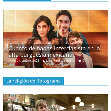
s
Cuento de hadas interclasista en la
alta burguesía mexicana
30 diciembre, 2025
Julio Martínez Molina
0
La religión del fotograma