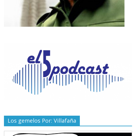
Los gemelos Por: Villafaña