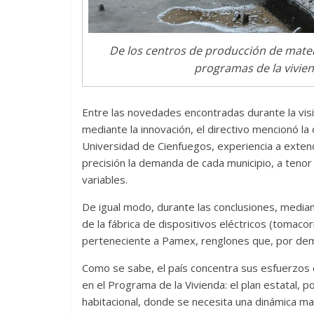
Cuento de hadas
interclasista en la alta
De los centros de producción de mater
Un homb
burguesía mexicana
programas de la vivie
mundos
30 diciembre, 2025
Julio Martínez Molina
0
15 mayo, 20
Entre las novedades encontradas durante la visi
mediante la innovación, el directivo mencionó la
Universidad de Cienfuegos, experiencia a extend
precisión la demanda de cada municipio, a tenor d
variables.
De igual modo, durante las conclusiones, median
de la fábrica de dispositivos eléctricos (tomac
El docu
perteneciente a Pamex, renglones que, por dem
tierra
y 
Cine macizo de Cronenberg
Como se sabe, el país concentra sus esfuerzos
pueblos 
28 diciembre, 2025
Julio Martínez Molina
en el Programa de la Vivienda: el plan estatal, p
0
30 junio, 20
habitacional, donde se necesita una dinámica m