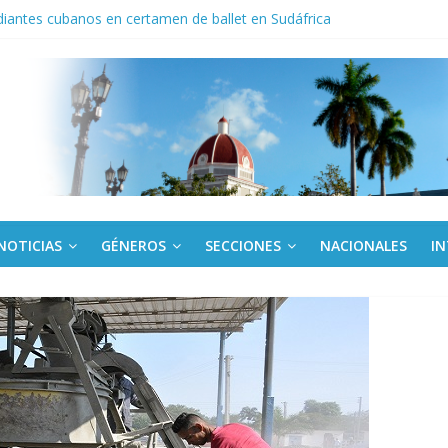
iantes cubanos en certamen de ballet en Sudáfrica
 ICAIC, para los niños trabajamos
noche opacado por el alcohol
anel Empresa Eléctrica de La Habana y otras instalaciones
del Libro y el legado editorial cubano
NOTICIAS
GÉNEROS
SECCIONES
NACIONALES
I