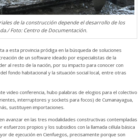
iales de la construcción depende el desarrollo de los
re entre dos
Las series-caramelos
nda./ Foto: Centro de Documentación.
Shondaland
26
Julio Martínez Molina
0
13 marzo, 2026
Julio Martínez Mo
ta a esta provincia pródiga en la búsqueda de soluciones
 creación de un software ideado por especialistas de la
er al resto de la nación, por su impacto para conocer con
el fondo habitacional y la situación social local, entre otras
te video conferencia, hubo palabras de elogios para el colectivo
orrientes, interruptores y sockets para focos) de Cumanayagua,
mental
Nuestra
ás, sustituyen importaciones.
el despojo de los
 en avanzar en las tres modalidades constructivas contempladas
originarios
Terror chamánico co
or esfuerzos propios y los subsidios con la llamada célula básica
26
Julio Martínez Molina
0
14 marzo, 2026
Julio Martínez M
ayor de ejecución en Cienfuegos, precisamente porque son