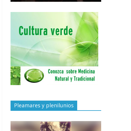
Pleamares y plenilunios