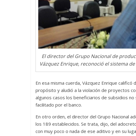
Responso por el alma
atormentada de Denís
Tempran
15 septiembre, 2024
Francisco G. Navarro
2 noviembr
0
0
El director del Grupo Nacional de produc
Vázquez Enrique, reconoció el sistema de 
En esa misma cuerda, Vázquez Enrique calificó de
propósito y aludió a la violación de proyectos 
algunos casos los beneficiarios de subsidios no 
facilitado por el banco.
En otro orden, el director del Grupo Nacional a
los 189 establecidos. Se trata, dijo, del adocret
con muy poco o nada de ese aditivo y en su lug