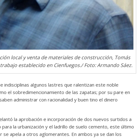
Un vergel en las nieb
o oficio de lector
la nostalgia
e, 2024
Francisco G. Navarro
12 octubre, 2024
Francisco G. 
ción local y venta de materiales de construcción, Tomás
trabajo establecido en Cienfuegos./ Foto: Armando Sáez.
 indisciplinas algunos lastres que ralentizan este noble
como el sobredimencionamiento de las zapatas; por su pare en
saben administrar con racionalidad y buen tino el dinero
delantó la aprobación e incorporación de dos nuevos surtidos a
o para la urbanización y el ladrillo de suelo cemento, este último
ar se apela a otros aglomerantes. En ambos ya se dan los