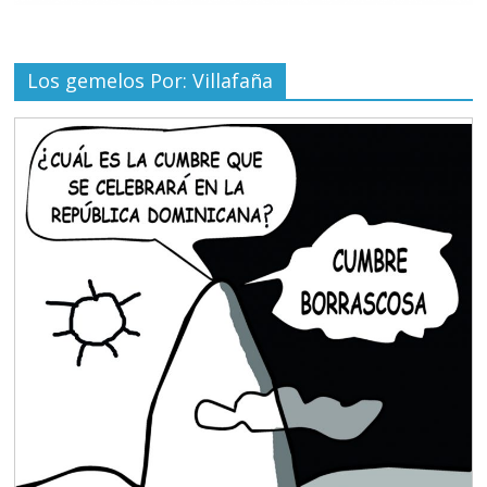
Los gemelos Por: Villafaña