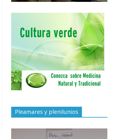
Pleamares y plenilunios