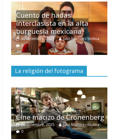
Un hombre entre dos
mundos
ina
15 mayo, 2026
Julio Martínez Molina
0
La religión del fotograma
El documental
Nuestra
tierra
y el despojo de los
erg
pueblos originarios
ina
30 junio, 2026
Julio Martínez Molina
0