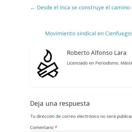
←
Desde el Inca se construye el camino 
La efímera 
Un vergel en las nieblas de
Villuendas
la nostalgia
21 septiembre, 2
12 octubre, 2024
Francisco G. Navarro
0
3
Movimiento sindical en Cienfuegos
Roberto Alfonso Lara
Licenciado en Periodismo. Máste
Deja una respuesta
Tu dirección de correo electrónico no será publica
Comentario
*