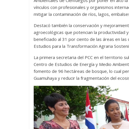
Ambientales de Cienfuegos por poner en alto la g
vínculos con profesionales y organismos internac
mitigar la contaminación de ríos, lagos, embalse
Destacó también la conservación y mejoramiento 
Las series-caramelos de
Una serie c
agroecológicas que potencian la productividad y
Shondaland
de muchas 
beneficiado al 31 por ciento de las áreas en las
13 marzo, 2026
Julio Martínez Molina
0
28 febrero, 2026
Estudios para la Transformación Agraria Sosteni
La primera secretaria del PCC en el territorio s
Centro de Estudios de Energía y Medio Ambiente,
fomento de 96 hectáreas de bosque, lo cual perm
Guamuhaya y reducir la fragmentación del ecosi
Divertida 
dramática 
Terror chamánico coreano
29 diciembre, 202
14 marzo, 2026
Julio Martínez Molina
0
0