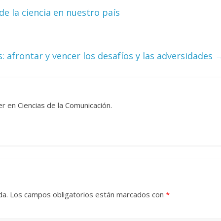
de la ciencia en nuestro país
Torre del
Responso por el alma
atormentada de Denís
024
Francisco G. Navarro
15 septiembre, 2024
Francisco G. Nav
0
: afrontar y vencer los desafíos y las adversidades
r en Ciencias de la Comunicación.
da.
Los campos obligatorios están marcados con
*