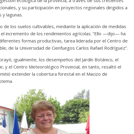
estión ecológica de la provincia, a través de sus crecientes
ionales, y su participación en proyectos regionales dirigidos a
Cuento de hadas
s y lagunas.
interclasista en la alta
de los suelos cultivables, mediante la aplicación de medidas
on los defectos
burguesía mexicana
 el incremento de los rendimientos agrícolas. “Ello —dijo— ha
telenovelas
30 diciembre, 2025
Julio Martínez Mol
 diferentes formas productivas, tarea liderada por el Centro de
Julio Martínez Molina
0
0
ble, de la Universidad de Cienfuegos Carlos Rafael Rodríguez”.
ubrayó, igualmente, los desempeños del Jardín Botánico, el
 y el Centro Meteorológico Provincial, en tanto, resaltó el
itió extender la cobertura forestal en el Macizo de
stema.
comedia
argentina
Cine macizo de Cronenb
5
Julio Martínez Molina
28 diciembre, 2025
Julio Martínez Mol
0