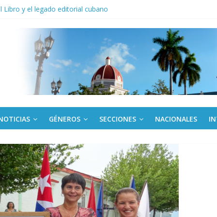
anel Empresa Eléctrica de La Habana y otras instalaciones
el Libro y el legado editorial cubano
iantes cubanos en certamen de ballet en Sudáfrica
 ICAIC, para los niños trabajamos
de una “crisis migratoria”
NOTICIAS
GÉNEROS
SECCIONES
NACIONALES
I