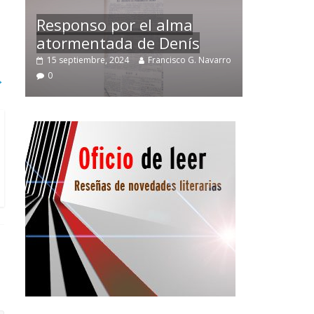
Temprano oficio de lector
arro
2 noviembre, 2024
Francisco G. Navarro
0
→