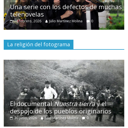
Una serie con los defectos de muchas
telenovelas
28 febrero, 2026
Julio Martínez Molina
0
La religión del fotograma
ierra
y el
riginarios
Terror chamánico coreano
0
14 marzo, 2026
Julio Martínez Molina