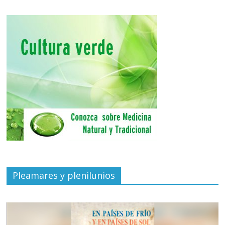
Pleamares y plenilunios