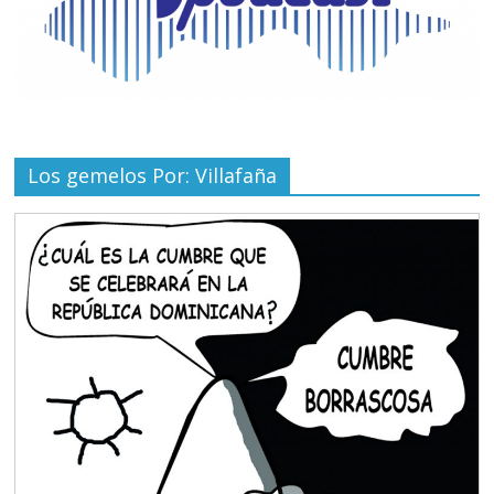
Los gemelos Por: Villafaña