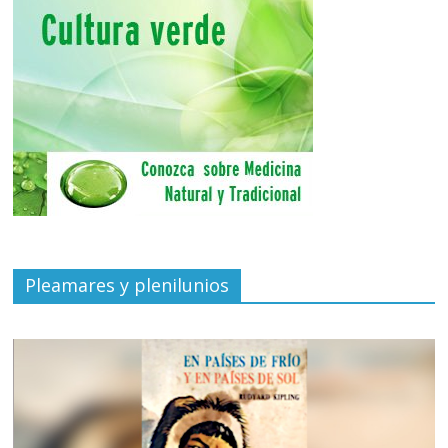
Pleamares y plenilunios