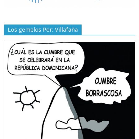
Los gemelos Por: Villafaña