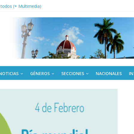
a edición semanal en PDF del 7 de agosto
or todos (+ Multimedia)
: En imágenes la prensa cubana rinde tributo al Comandante (+ Fotos)
fronteras: brigada chilena viaja a Cuba con donativos por el centenario
Va: cien años, cien escuelas
NOTICIAS
GÉNEROS
SECCIONES
NACIONALES
I