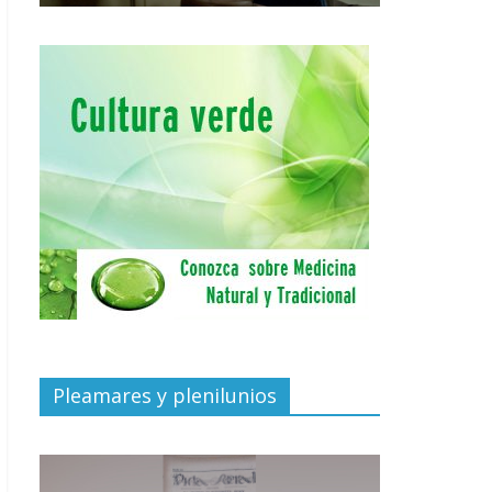
Pleamares y plenilunios