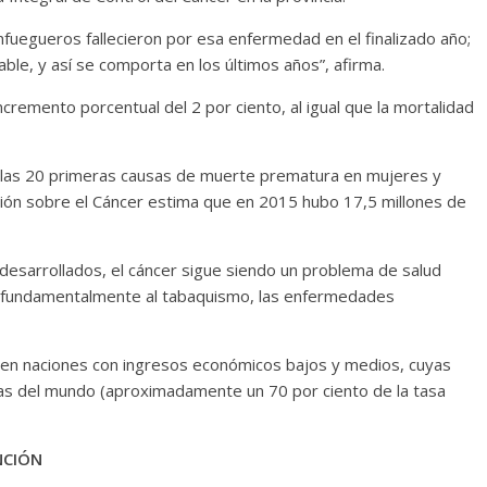
enfuegueros fallecieron por esa enfermedad en el finalizado año;
Cuento de hadas
ble, y así se comporta en los últimos años”, afirma.
interclasista en la alta
burguesía mexicana
ncremento porcentual del 2 por ciento, al igual que la mortalidad
30 diciembre, 2025
Julio Martínez Moli
0
e las 20 primeras causas de muerte prematura en mujeres y
ción sobre el Cáncer estima que en 2015 hubo 17,5 millones de
esarrollados, el cáncer sigue siendo un problema de salud
 fundamentalmente al tabaquismo, las enfermedades
 en naciones con ingresos económicos bajos y medios, cuyas
as del mundo (aproximadamente un 70 por ciento de la tasa
Cine macizo de Cronenb
28 diciembre, 2025
Julio Martínez Moli
NCIÓN
0