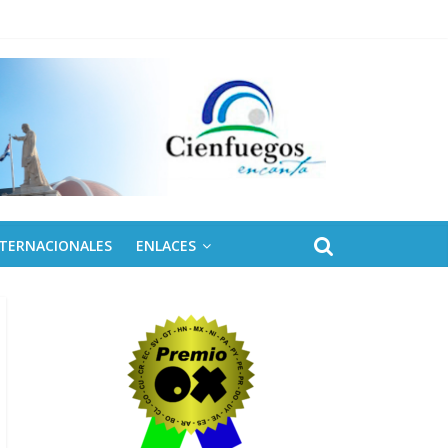
 de Fidel
NTERNACIONALES
ENLACES