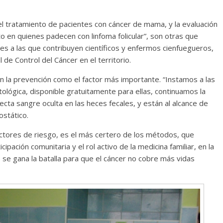
Responso por el alma
n el tratamiento de pacientes con cáncer de mama, y la evaluación
atormentada de Denís
 en quienes padecen con linfoma folicular”, son otras que
15 septiembre, 2024
Francisco G. Nav
les a las que contribuyen científicos y enfermos cienfuegueros,
0
de Control del Cáncer en el territorio.
en la prevención como el factor más importante. “Instamos a las
tológica, disponible gratuitamente para ellas, continuamos la
cta sangre oculta en las heces fecales, y están al alcance de
ostático.
actores de riesgo, es el más certero de los métodos, que
cipación comunitaria y el rol activo de la medicina familiar, en la
 se gana la batalla para que el cáncer no cobre más vidas