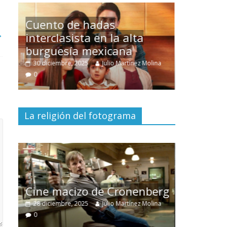
→
Un hombre entre dos
mundos
ina
15 mayo, 2026
Julio Martínez Molina
0
La religión del fotograma
El documental
Nuestra
tierra
y el despojo de los
erg
pueblos originarios
ina
30 junio, 2026
Julio Martínez Molina
0