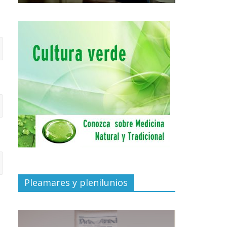
Pleamares y plenilunios