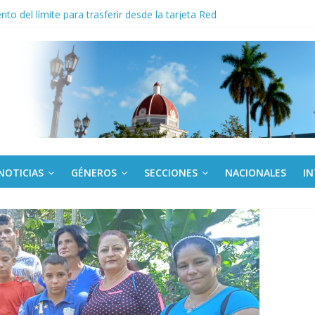
derecho a la vivienda y critica sistema financiero
to del límite para trasferir desde la tarjeta Red
anel en el Palacio de la Revolución a delegados de la IV Asamblea C
 de Dominicana reivindica legado de Fidel Castro
 América Latina corteja al escudo
NOTICIAS
GÉNEROS
SECCIONES
NACIONALES
I