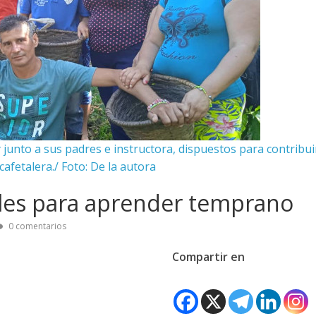
nto a sus padres e instructora, dispuestos para contribui
cafetalera./ Foto: De la autora
iles para aprender temprano
0 comentarios
Compartir en