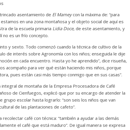
os
intrincado asentamiento de
El Mamey
con la máxima de: “para
 estamos en una zona montañosa y el objeto social de aquí es
estra de la escuela primaria
Lidia Doce
, de este asentamiento, y
lí no es un frío concepto.
into y sexto. Todo comenzó cuando la técnica de cultivo de la
ulo de interés sobre Agronomía con los niños; enseguida le dije
moción en cada encuentro. Hasta yo he aprendido”, dice risueña,
s los acompaño para ver qué están haciendo mis niños, porque
tora, pues están casi más tiempo conmigo que en sus casas”.
ca integral de montaña de la Empresa Procesadora de Café
añoso de Cienfuegos, explicó que por su encargo de atender la
 grupo escolar hasta lograrlo: “son seis los niños que van
ltural de las plantaciones de cafeto”.
a recolectar café con técnica: “también a ayudar a las demás
lamente el café que está maduro”. De igual manera se expresa