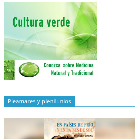
Pleamares y plenilunios