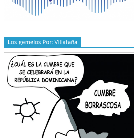
Los gemelos Por: Villafaña