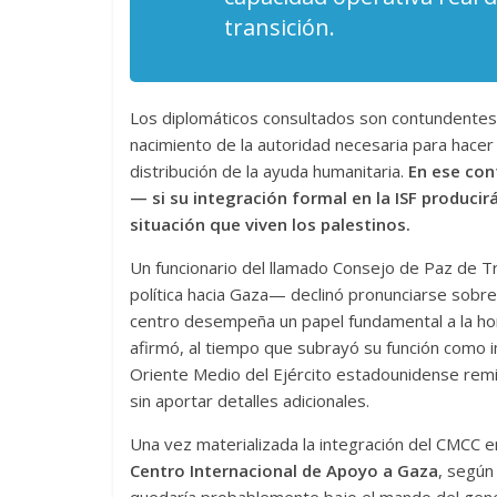
transición.
Las series-caramelos de
Una serie 
Los diplomáticos consultados son contundentes a
Shondaland
de muchas
nacimiento de la autoridad necesaria para hacer 
13 marzo, 2026
Julio Martínez Molina
0
28 febrero, 202
distribución de la ayuda humanitaria.
En ese con
— si su integración formal en la ISF producir
situación que viven los palestinos.
Un funcionario del llamado Consejo de Paz de T
política hacia Gaza— declinó pronunciarse sobre 
centro desempeña un papel fundamental a la hor
afirmó, al tiempo que subrayó su función como i
Oriente Medio del Ejército estadounidense remit
Divertida
sin aportar detalles adicionales.
dramática
Terror chamánico coreano
Una vez materializada la integración del CMCC en
29 diciembre, 2
Centro Internacional de Apoyo a Gaza
, según
14 marzo, 2026
Julio Martínez Molina
0
0