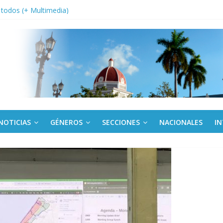
a edición semanal en PDF del 7 de agosto
or todos (+ Multimedia)
: En imágenes la prensa cubana rinde tributo al Comandante (+ Fotos)
fronteras: brigada chilena viaja a Cuba con donativos por el centenario
Va: cien años, cien escuelas
NOTICIAS
GÉNEROS
SECCIONES
NACIONALES
I