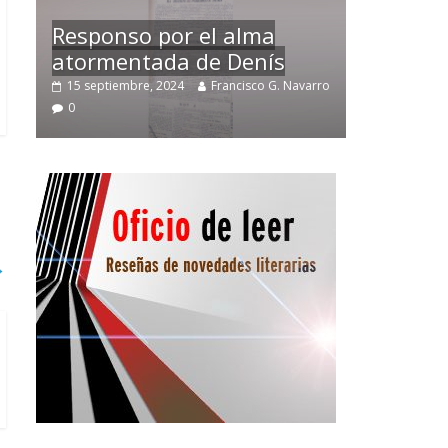
Temprano oficio de lector
avarro
2 noviembre, 2024
Francisco G. Navarro
0
→