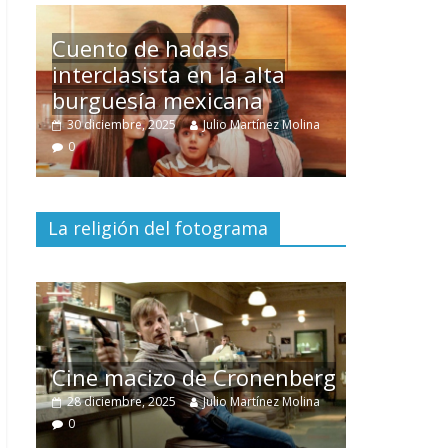
Un hombre entre dos
mundos
lina
15 mayo, 2026
Julio Martínez Molina
0
La religión del fotograma
El documental
Nuestra
tierra
y el despojo de los
berg
pueblos originarios
lina
30 junio, 2026
Julio Martínez Molina
0