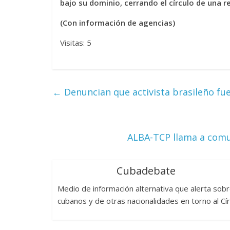
bajo su dominio, cerrando el círculo de una 
La efímera
(Con información de agencias)
Un vergel en las nieblas de
Villuendas
la nostalgia
Visitas: 5
21 septiembre, 
12 octubre, 2024
Francisco G. Navarro
0
3
←
Denuncian que activista brasileño fue
ALBA-TCP llama a com
Cubadebate
Medio de información alternativa que alerta sob
cubanos y de otras nacionalidades en torno al Cí