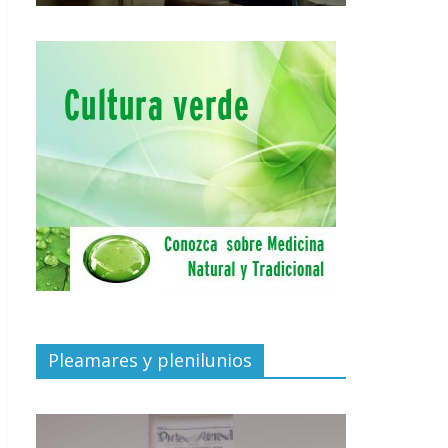
Pleamares y plenilunios