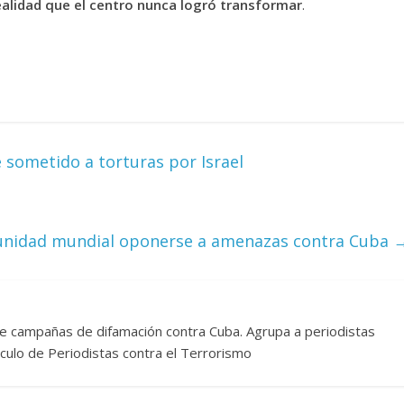
realidad que el centro nunca logró transformar
.
 Torre del
Responso por el alma
atormentada de Denís
2024
Francisco G. Navarro
15 septiembre, 2024
Francisco G. N
0
 sometido a torturas por Israel
unidad mundial oponerse a amenazas contra Cuba
re campañas de difamación contra Cuba. Agrupa a periodistas
rculo de Periodistas contra el Terrorismo