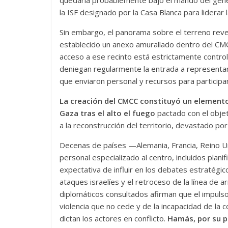
quedaría probablemente bajo el mando del gene
la ISF designado por la Casa Blanca para liderar l
Sin embargo, el panorama sobre el terreno revel
establecido un anexo amurallado dentro del CMC
acceso a ese recinto está estrictamente contr
deniegan regularmente la entrada a representan
que enviaron personal y recursos para participar e
La creación del CMCC constituyó un elemento
Gaza tras el alto el fuego
pactado con el obje
a la reconstrucción del territorio, devastado por 
Decenas de países —Alemania, Francia, Reino U
personal especializado al centro, incluidos planif
expectativa de influir en los debates estratégic
ataques israelíes y el retroceso de la línea de ar
diplomáticos consultados afirman que el impulso
violencia que no cede y de la incapacidad de la 
dictan los actores en conflicto.
Hamás, por su p