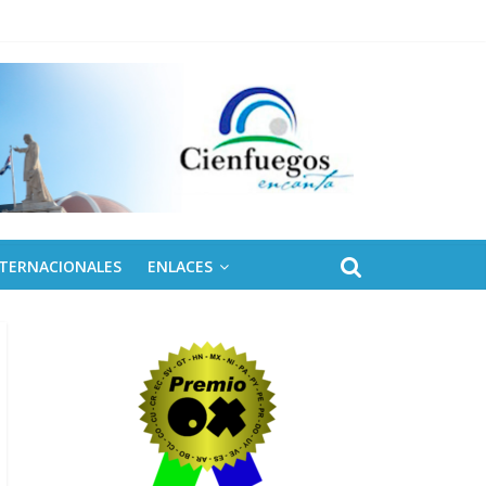
 de Fidel
NTERNACIONALES
ENLACES