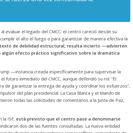
Cuento de hadas
interclasista en la alta
con los defectos
burguesía mexicana
l evaluar el legado del CMCC: el centro careció desde su
 telenovelas
30 diciembre, 2025
Julio Martínez Mo
cumplir el alto el fuego o para garantizar de manera efectiva la
6
Julio Martínez Molina
0
0
texto de debilidad estructural, resulta incierto —advierten
á algún efecto práctico significativo sobre la dramática
rump —instancia creada específicamente para supervisar la
el futuro inmediato del CMCC, aunque defendió su rol: “El
a de garantizar la entrega de ayuda y coordinar los esfuerzos”,
mpulsor del plan presidencial. La Casa Blanca y el Mando de
ieron todas las solicitudes de comentarios a la Junta de Paz,
 comedia
 argentina
Cine macizo de Cronen
 la ISF,
está previsto que el centro pase a denominarse
025
Julio Martínez Molina
28 diciembre, 2025
Julio Martínez Mo
 indicaron dos de las fuentes consultadas. La nueva entidad
0