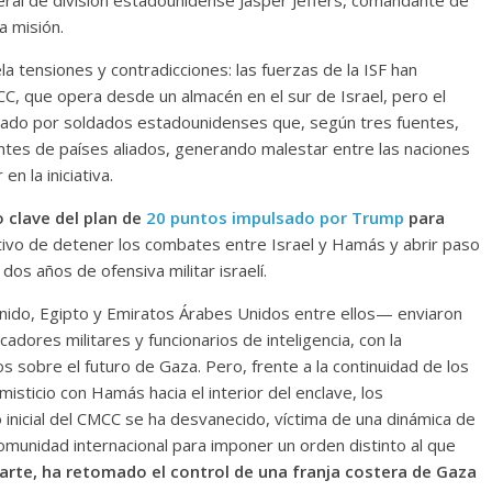
ral de división estadounidense Jasper Jeffers, comandante de
a misión.
a tensiones y contradicciones: las fuerzas de la ISF han
C, que opera desde un almacén en el sur de Israel, pero el
olado por soldados estadounidenses que, según tres fuentes,
tes de países aliados, generando malestar entre las naciones
n la iniciativa.
 clave del plan de
20 puntos impulsado por Trump
para
tivo de detener los combates entre Israel y Hamás y abrir paso
dos años de ofensiva militar israelí.
nido, Egipto y Emiratos Árabes Unidos entre ellos— enviaron
icadores militares y funcionarios de inteligencia, con la
os sobre el futuro de Gaza. Pero, frente a la continuidad de los
misticio con Hamás hacia el interior del enclave, los
 inicial del CMCC se ha desvanecido, víctima de una dinámica de
comunidad internacional para imponer un orden distinto al que
arte, ha retomado el control de una franja costera de Gaza