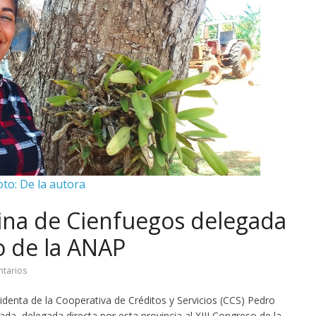
oto: De la autora
ina de Cienfuegos delegada
so de la ANAP
tarios
denta de la Cooperativa de Créditos y Servicios (CCS) Pedro
ada, delegada directa por esta provincia al XIII Congreso de la