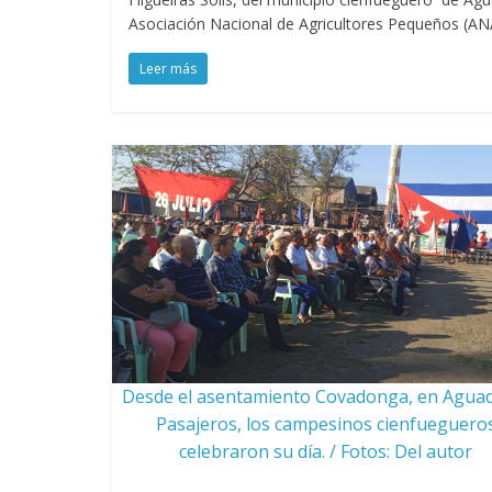
Asociación Nacional de Agricultores Pequeños (AN
Leer más
Desde el asentamiento Covadonga, en Agua
Pasajeros, los campesinos cienfueguero
celebraron su día. / Fotos: Del autor