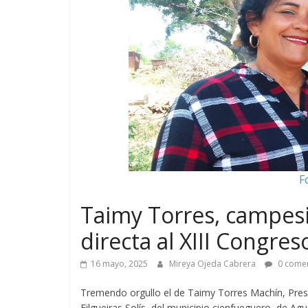
F
Taimy Torres, campes
directa al XIII Congre
16 mayo, 2025
Mireya Ojeda Cabrera
0 comen
Tremendo orgullo el de Taimy Torres Machín, Presi
Filgueiras Solís, del municipio cienfueguero de Agu