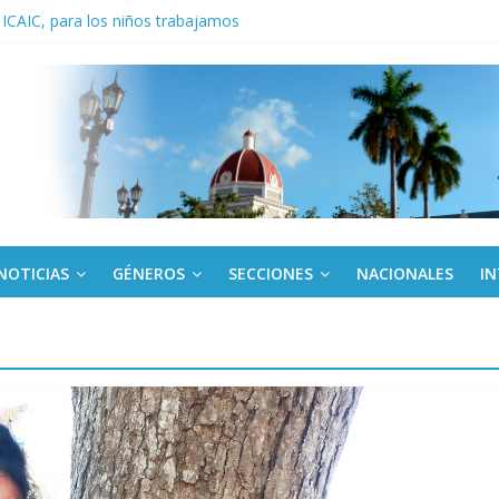
 ICAIC, para los niños trabajamos
noche opacado por el alcohol
anel Empresa Eléctrica de La Habana y otras instalaciones
del Libro y el legado editorial cubano
iantes cubanos en certamen de ballet en Sudáfrica
NOTICIAS
GÉNEROS
SECCIONES
NACIONALES
I