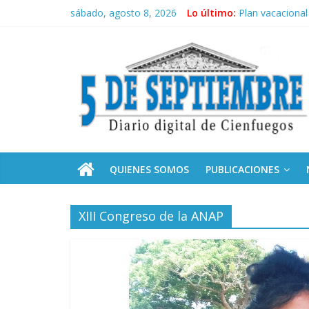
Saltar
sábado, agosto 8, 2026
Lo último:
Plan vacacional
al
El pulso de la 
contenido
5
Recorrió Díaz-C
Fidel, la Feria 
Premian a estud
Septiembre
Diario
digital
de
QUIENES SOMOS
PUBLICACIONES
Cienfuegos,
Cuba
XIII Congreso de la ANAP