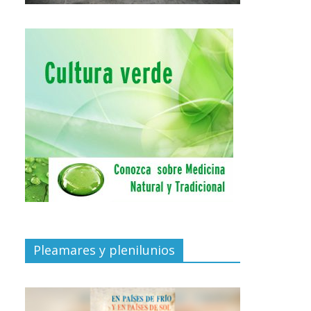
Pleamares y plenilunios