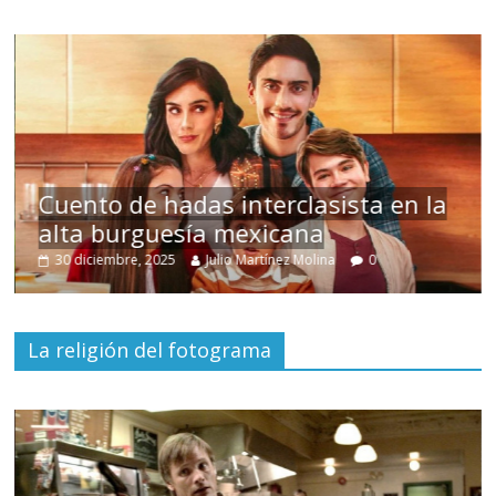
s
Cuento de hadas interclasista en la
alta burguesía mexicana
30 diciembre, 2025
Julio Martínez Molina
0
La religión del fotograma