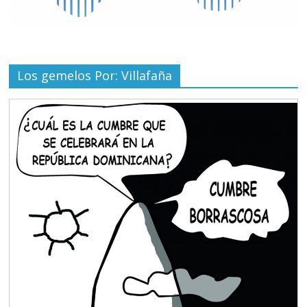
Los gemelos Por: Villafaña