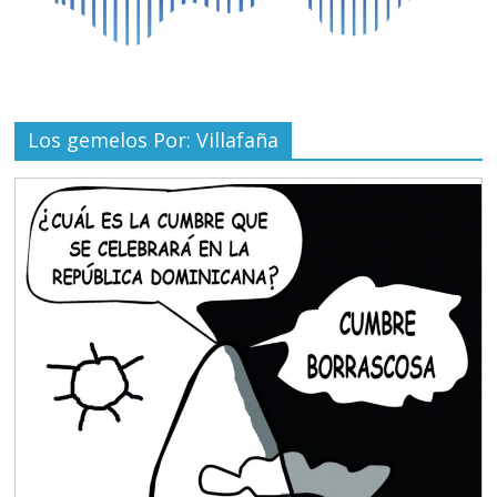
Los gemelos Por: Villafaña