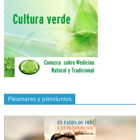
Pleamares y plenilunios