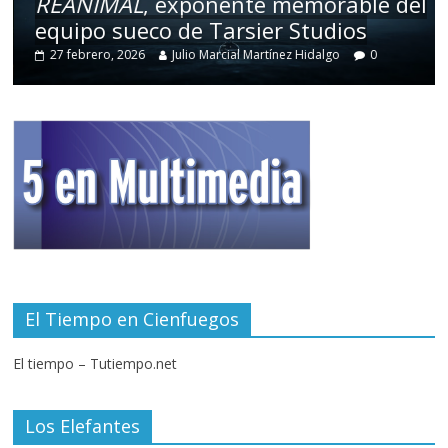
REANIMAL
, exponente memorable del
equipo sueco de Tarsier Studios
27 febrero, 2026
Julio Marcial Martínez Hidalgo
0
El Tiempo en Cienfuegos
El tiempo – Tutiempo.net
Los Elefantes