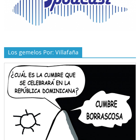
Los gemelos Por: Villafaña