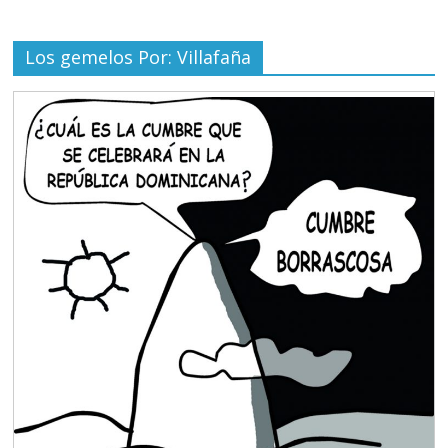
Los gemelos Por: Villafaña