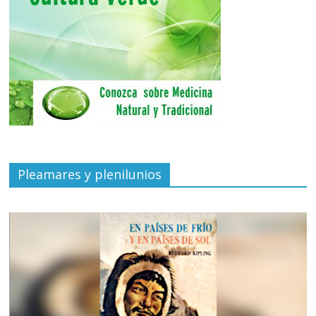
Pleamares y plenilunios