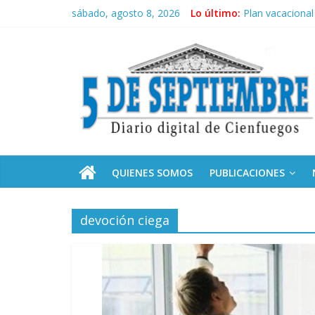
Saltar
sábado, agosto 8, 2026
Lo último:
Plan vacacional
al
El pulso de la 
contenido
5
Recorrió Díaz-C
Fidel, la Feria 
Premian a estud
Septiembre
Diario
digital
de
QUIENES SOMOS
PUBLICACIONES
Cienfuegos,
Cuba
devoción ciega