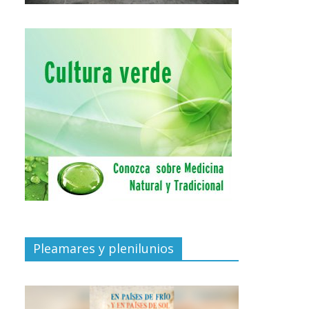
Pleamares y plenilunios