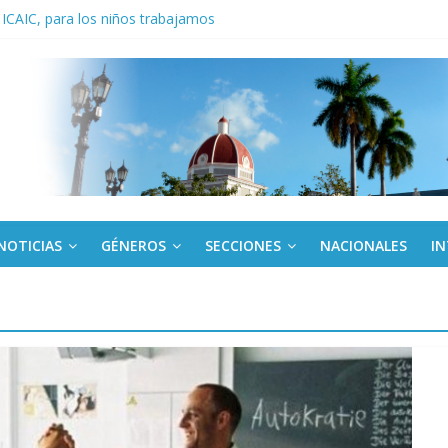
 ICAIC, para los niños trabajamos
noche opacado por el alcohol
anel Empresa Eléctrica de La Habana y otras instalaciones
del Libro y el legado editorial cubano
iantes cubanos en certamen de ballet en Sudáfrica
NOTICIAS
GÉNEROS
SECCIONES
NACIONALES
I