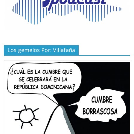
Los gemelos Por: Villafaña