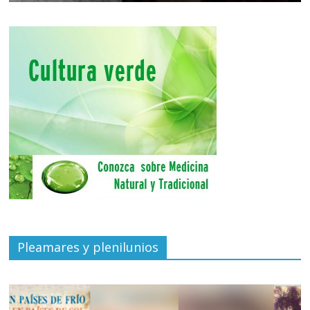
Pleamares y plenilunios