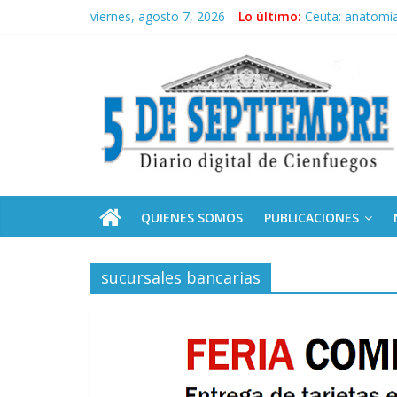
Saltar
viernes, agosto 7, 2026
Lo último:
Ceuta: anatomía 
al
Recorrió Díaz-C
contenido
5
Fidel, la Feria d
Premian a estud
Plan vacacional
Septiembre
Diario
digital
de
QUIENES SOMOS
PUBLICACIONES
Cienfuegos,
Cuba
sucursales bancarias