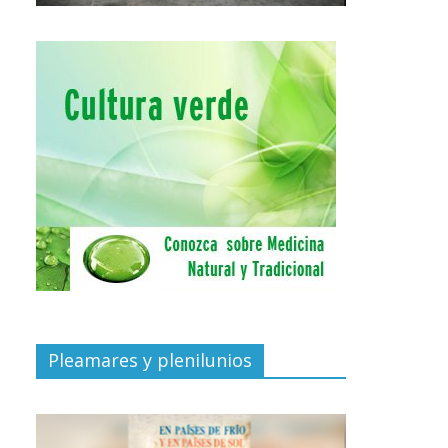
Pleamares y plenilunios