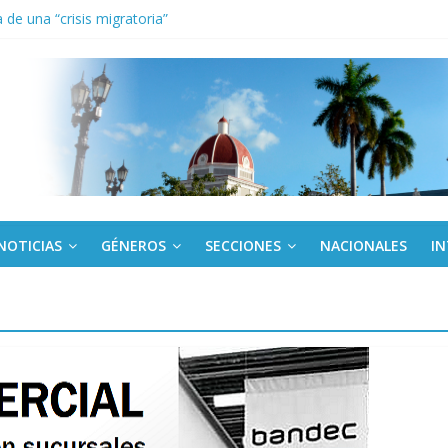
de una “crisis migratoria”
anel Empresa Eléctrica de La Habana y otras instalaciones
el Libro y el legado editorial cubano
iantes cubanos en certamen de ballet en Sudáfrica
 ICAIC, para los niños trabajamos
NOTICIAS
GÉNEROS
SECCIONES
NACIONALES
I