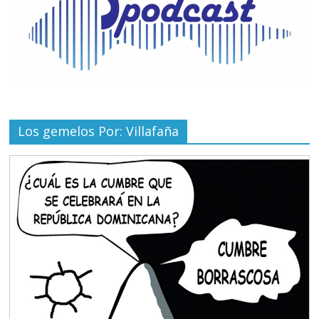
Los gemelos Por: Villafaña