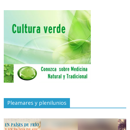
Pleamares y plenilunios