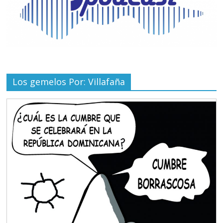
Los gemelos Por: Villafaña