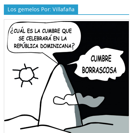
Los gemelos Por: Villafaña