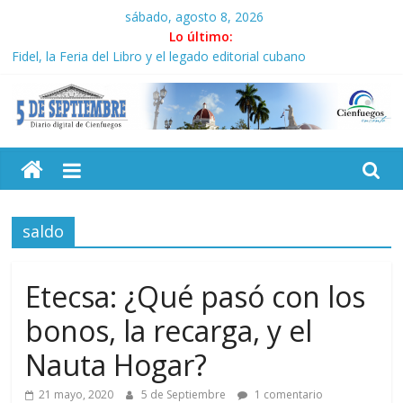
Saltar
sábado, agosto 8, 2026
al
Lo último:
contenido
Fidel, la Feria del Libro y el legado editorial cubano
Premian a estudiantes cubanos en certamen de ballet en
Sudáfrica
Plan vacacional ICAIC, para los niños trabajamos
5
El pulso de la noche opacado por el alcohol
Recorrió Díaz-Canel Empresa Eléctrica de La Habana y otras
instalaciones
Septiembre
saldo
Diario
digital
de
Etecsa: ¿Qué pasó con los
Cienfuegos,
bonos, la recarga, y el
Cuba
Nauta Hogar?
21 mayo, 2020
5 de Septiembre
1 comentario