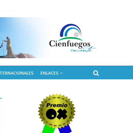
 de Fidel
NTERNACIONALES
ENLACES