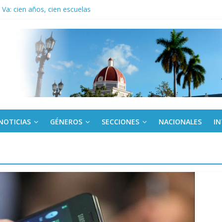
Va: cien años, cien escuelas
a edición semanal en PDF del 7 de agosto
or todos (+ Multimedia)
: En imágenes la prensa cubana rinde tributo al Comandante (+ Fotos)
fronteras: brigada chilena viaja a Cuba con donativos por el centenario
NOTICIAS
GÉNEROS
SECCIONES
NACIONALES
I