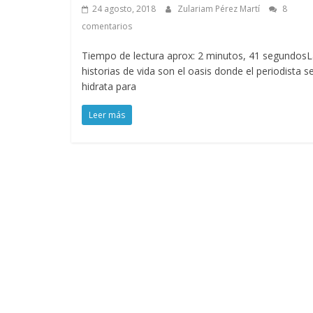
24 agosto, 2018
Zulariam Pérez Martí
8
comentarios
Tiempo de lectura aprox: 2 minutos, 41 segundos
historias de vida son el oasis donde el periodista s
hidrata para
Leer más