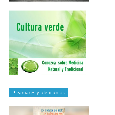
Pleamares y plenilunios