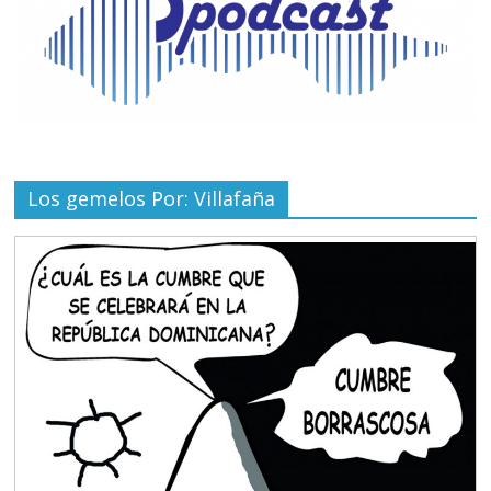
Los gemelos Por: Villafaña