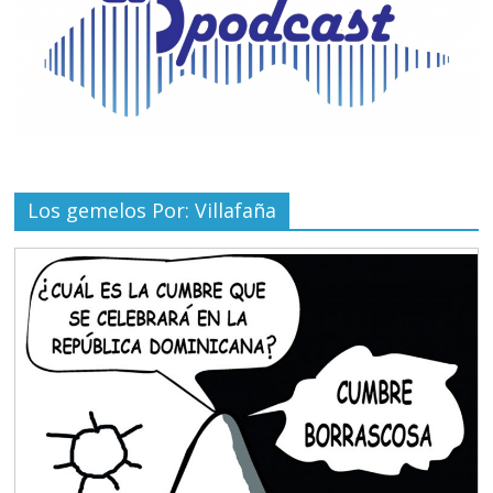
Los gemelos Por: Villafaña