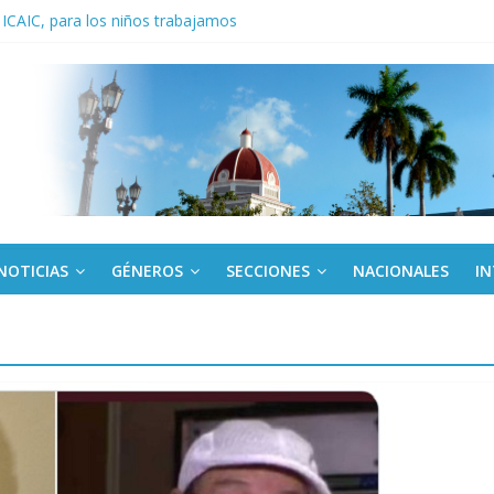
 ICAIC, para los niños trabajamos
noche opacado por el alcohol
anel Empresa Eléctrica de La Habana y otras instalaciones
del Libro y el legado editorial cubano
iantes cubanos en certamen de ballet en Sudáfrica
NOTICIAS
GÉNEROS
SECCIONES
NACIONALES
I