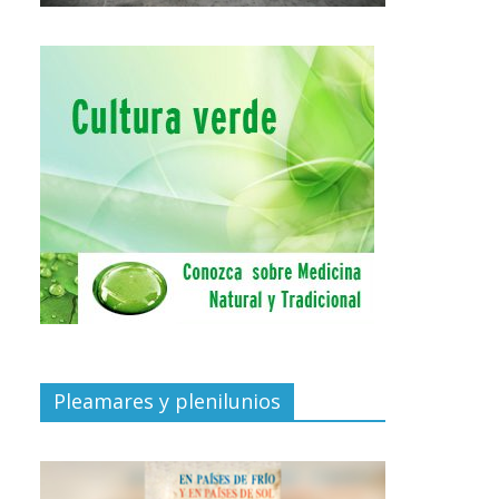
Pleamares y plenilunios