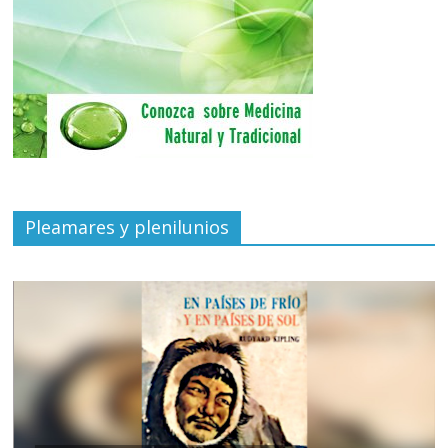
Pleamares y plenilunios
de