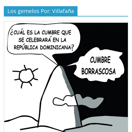
Los gemelos Por: Villafaña