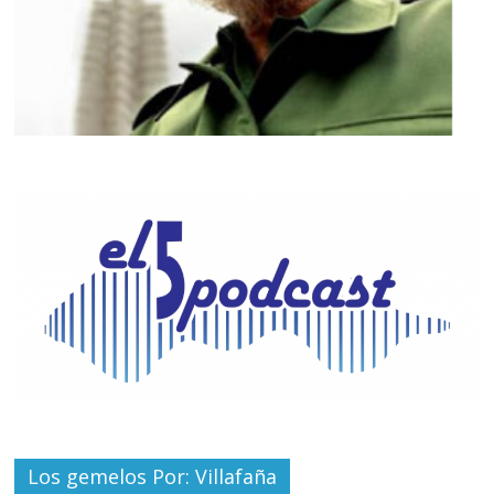
Los gemelos Por: Villafaña