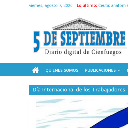
Saltar
viernes, agosto 7, 2026
Lo último:
Ceuta: anatomía 
al
Recorrió Díaz-C
contenido
5
Fidel, la Feria d
Premian a estud
Plan vacacional
Septiembre
Diario
digital
de
QUIENES SOMOS
PUBLICACIONES
Cienfuegos,
Cuba
Día Internacional de los Trabajadores