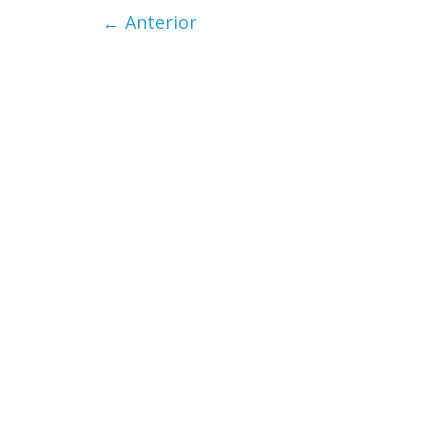
← Anterior
Cuento de
interclasis
burguesía
30 diciembre, 20
0
Cine maci
28 diciembre, 20
0