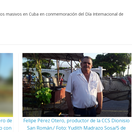
actos masivos en Cuba en conmemoración del Día Internacional de
ero de
Felipe Pérez Otero, productor de la CCS Dionisio
o con
San Román./ Foto: Yudith Madrazo Sosa/5 de