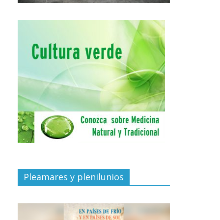
Pleamares y plenilunios