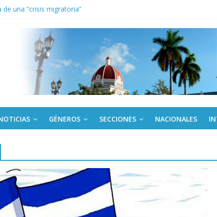
de una “crisis migratoria”
anel Empresa Eléctrica de La Habana y otras instalaciones
el Libro y el legado editorial cubano
iantes cubanos en certamen de ballet en Sudáfrica
 ICAIC, para los niños trabajamos
NOTICIAS
GÉNEROS
SECCIONES
NACIONALES
I